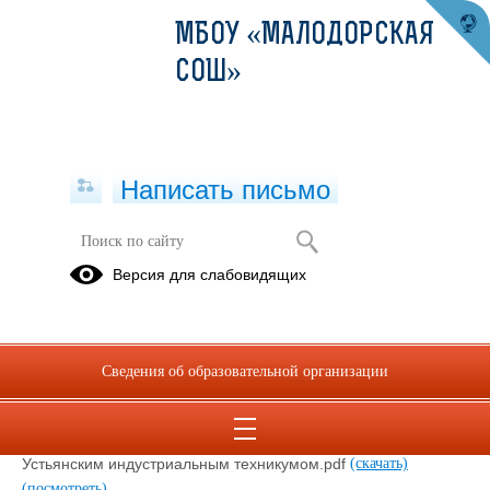
МБОУ «МАЛОДОРСКАЯ
СОШ»
Написать письмо
Рабочая документация
Версия для слабовидящих
21.02.2025
Сведения об образовательной организации
ПЛАН МЕРОПРИЯТИЙ КЛУБА ПРОФОРИЕНТАЦИИ 2024-
2025.pdf
(скачать)
(посмотреть)
Профориентационные мероприятия реализуемые
Устьянским индустриальным техникумом.pdf
(скачать)
(посмотреть)