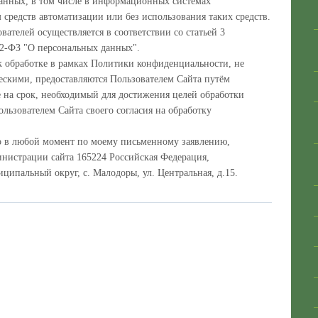
анных, в том числе в информационных системах
средств автоматизации или без использования таких средств.
ателей осуществляется в соответствии со статьей 3
52-ФЗ "О персональных данных".
к обработке в рамках Политики конфиденциальности, не
скими, предоставляются Пользователем Сайта путём
 на срок, необходимый для достижения целей обработки
льзователем Сайта своего согласия на обработку
но в любой момент по моему письменному заявлению,
нистрации сайта 165224 Российская Федерация,
ципальный округ, с. Малодоры, ул. Центральная, д.15.