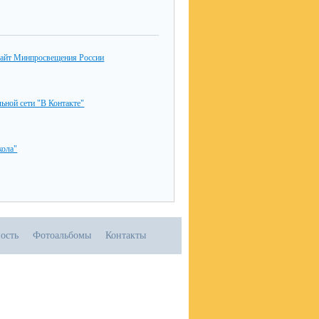
айт Минпросвещения России
льной сети "В Контакте"
ола"
ость
Фотоальбомы
Контакты