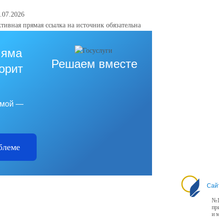
.07.2026
тивная прямая ссылка на источник обязательна
 яма
Решаем вместе
горит
емой —
блеме
Сай
№1
пр
и 