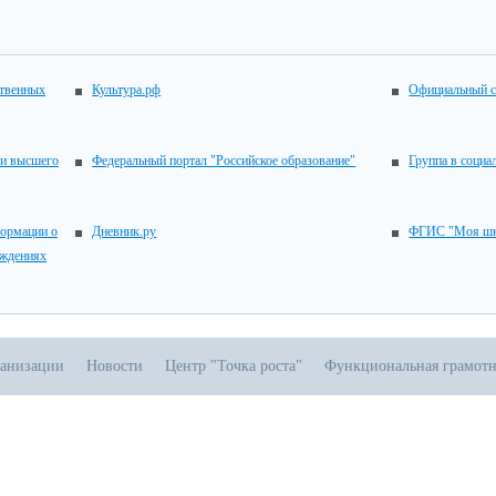
ственных
Культура.рф
Официальный с
 и высшего
Федеральный портал "Российское образование"
Группа в социа
ормации о
Дневник.ру
ФГИС "Моя шк
еждениях
ганизации
Новости
Центр "Точка роста"
Функциональная грамотн