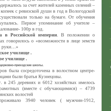
держалось за счет жителей казенных селений –
 копеек с ревизской души в год в Вологодской
уществовали только на бумаге. От обучения
ткупались. Первое упоминание об учителе –
алование- 100р в год.
ма в Российской империи
. В положении о
х говорилось о «возможности в лице земств
ои руки…»
ское училище .
кое училище .
 церковно-приходские школы.
ров была сосредоточена в волостном центре-
цами были братья Кузнецовы.
г
. в 245 деревнях и 6012 хозяйствах имелось
Грамотных (вместе с обучающимися) – 4739
ьянских волостей
роживало 3940 человек ( мужчин-1912,