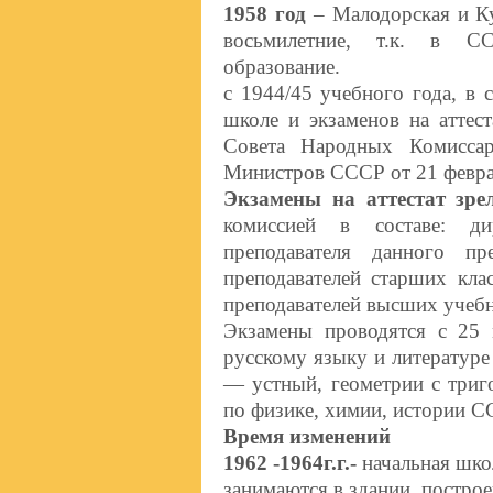
1958 год
– Малодорская и Ку
восьмилетние, т.к. в СС
образование.
с 1944/45 учебного года, в 
школе и экзаменов на аттес
Совета Народных Комисса
Министров СССР от 21 феврал
Экзамены на аттестат зре
комиссией в составе: ди
преподавателя данного п
преподавателей старших кла
преподавателей высших учебн
Экзамены проводятся с 25
русскому языку и литературе
— устный, геометрии с триг
по физике, химии, истории С
Время изменений
1962 -1964г.г.-
начальная школ
занимаются в здании, постро