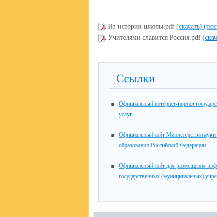
Из истории школы.pdf
(скачать)
(пос
Учителями славится Россия.pdf
(ска
Ссылки
Официальный интернет-портал государ
услуг
Официальный сайт Министерства науки
образования Российской Федерации
Официальный сайт для размещения инф
государственных (муниципальных) учр