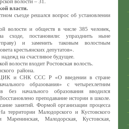
ской волости – 31.
кой власти.
тном съезде решался вопрос об установлении
й волости и обществ в числе 385 человек,
 сходе, постановили: упразднить ныне
управу) и заменить таковым волостным
вета крестьянских депутатов».
 надежд на счастливое будущее.
кой волости входит Ростовская волость.
нского района.
 ЦИК и СНК ССС Р «О введении в стране
начального образования» с четырехлетним
ов без начального образования вводился
 Восстановлено преподавание истории в школе.
исание занятий. Формой организации процесса
 На территории Малодорского и Кустовского
и Маренинская, Малодорская, Кустовская,