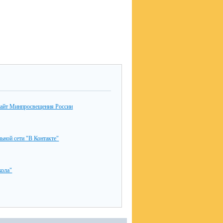
айт Минпросвещения России
льной сети "В Контакте"
ола"