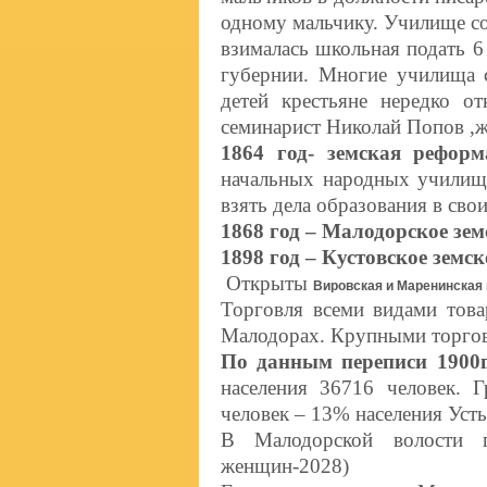
одному мальчику. Училище со
взималась школьная подать 6
губернии. Многие училища с
детей крестьяне нередко о
семинарист Николай Попов ,ж
1864 год- земская рефор
начальных народных училища
взять дела образования в св
1868 год – Малодорское зем
1898 год – Кустовское земс
Открыты
Вировская и Маренинская
Торговля всеми видами това
Малодорах. Крупными торгов
По данным переписи 1900
населения 36716 человек. 
человек – 13% населения Уст
В Малодорской волости п
женщин-2028)