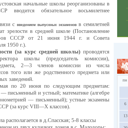
стовская начальные школы реорганизованы в
СР вводится обязательное восьмилетнее
связи с
в семилетней
введением выпускных экзаменов
тат зрелости в средней школе (Постановление
ров СССР от 21 июня 1944 г. и Совета
я 1950 г.).
лости (за курс средней школы)
проводятся
ректора школы (председатель комиссии),
редмета, 2—3 членов комиссии из числа
ссов того или же родственного предмета или
ых заведений.
пн
 мая по 20 июня по следующим предметам:
 — письменный и устный; математике (алгебре
онометрией — письменный); устные экзамены
6
ССР (за курс VIII—X классов).
13
а располагается в д.Спасская; 5-8 классы
енном из двух кулацких домов в с. Малодоры;
20