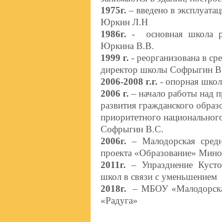
1975г.
–
введено в эксплуата
Юркин Л.Н
1986г.
-
основная школа 
Юркина В.В.
1999 г.
- реорганизована в с
директор школы Софрыгин В
2006-2008 г.г.
- опорная школ
2006 г.
– начало работы над 
развития гражданского образо
приоритетного национальног
Софрыгин В.С.
2006г.
– Малодорская средн
проекта «Образование» Мин
2011г.
– Упразднение Кусто
школ в связи с уменьшением 
2018г.
– МБОУ «Малодорская
«Радуга»