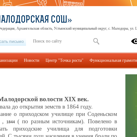
МАЛОДОРСКАЯ СОШ»
едерация, Архангельская область, Устьянский муниципальный округ, с. Малодоры, ул. Ц
сать письмо
ганизации
Новости
Центр "Точка роста"
Функциональная грамотн
 Малодорской волости
XIX
век.
ала до открытия земств в 1864 году.
ание о приходском училище при Соденьском
,
( по разным источникам). Повелено в
1844
дать приходские училища для подготовки
ей. С тысячи душ населения в учения брали по