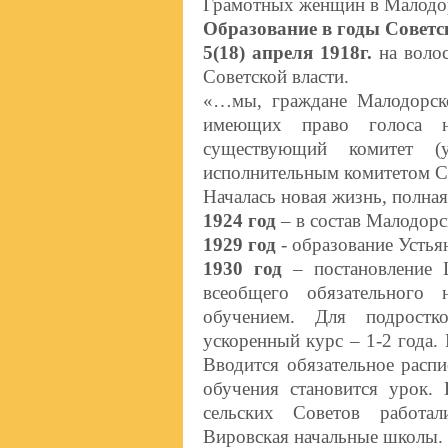
Грамотных женщин в Малодор
Образование в годы Советс
5(18) апреля 1918г.
на волос
Советской власти.
«…мы, граждане Малодорско
имеющих право голоса на
существующий комитет (
исполнительным комитетом Со
Началась новая жизнь, полная
1924 год
– в состав Малодорс
1929 год
- образование Устья
1930 год
– постановление
всеобщего обязательного 
обучением. Для подростк
ускоренный курс – 1-2 года.
Вводится обязательное расп
обучения становится урок.
сельских Советов работал
Вировская начальные школы.