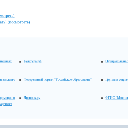
мотреть)
чать)
(посмотреть)
ственных
Культура.рф
Официальный с
 и высшего
Федеральный портал "Российское образование"
Группа в социа
ормации о
Дневник.ру
ФГИС "Моя шк
еждениях