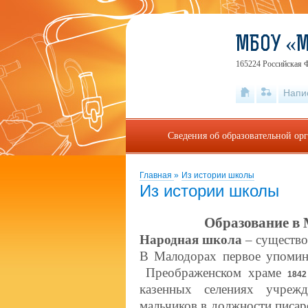
МБОУ «
165224 Российская Ф
Напи
Сведения об образовательной ор
Главная
»
Из истории школы
Из истории школы
Образование в
Народная школа
– существов
В Малодорах первое упомин
Преображенском храме
1842
казенных селениях учреж
мальчиков в должности писар