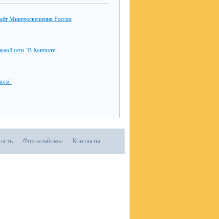
айт Минпросвещения России
льной сети "В Контакте"
ола"
ость
Фотоальбомы
Контакты