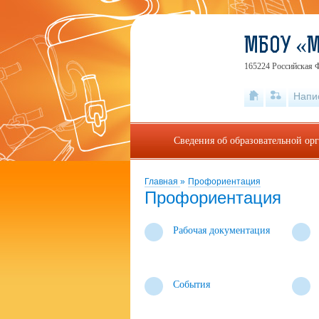
МБОУ «
165224 Российская Ф
Напи
Сведения об образовательной ор
Главная
»
Профориентация
Профориентация
Рабочая документация
События