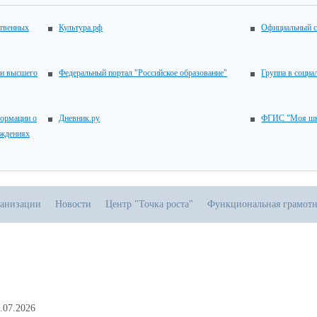
ственных
Культура.рф
Официальный с
 и высшего
Федеральный портал "Российское образование"
Группа в социа
ормации о
Дневник.ру
ФГИС "Моя шк
еждениях
ганизации
Новости
Центр "Точка роста"
Функциональная грамотн
.07.2026