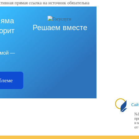
тивная прямая ссылка на источник обязательна
 яма
Решаем вместе
горит
емой —
блеме
Сай
№1
пр
и 
от