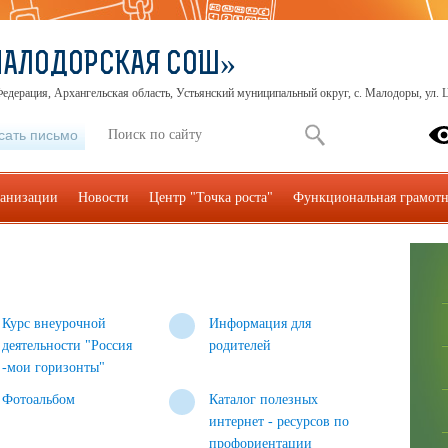
МАЛОДОРСКАЯ СОШ»
едерация, Архангельская область, Устьянский муниципальный округ, с. Малодоры, ул. Ц
сать письмо
ганизации
Новости
Центр "Точка роста"
Функциональная грамотн
Курс внеурочной
Информация для
деятельности "Россия
родителей
-мои горизонты"
Фотоальбом
Каталог полезных
интернет - ресурсов по
профориентации