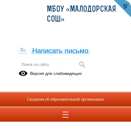
МБОУ «МАЛОДОРСКАЯ
СОШ»
Написать письмо
Информационная безопасность
Версия для слабовидящих
Локальные
Нормативное
Педагогам
акты
регулирование
Ученикам
Родителям
Детские
Сведения об образовательной организации
безопасные
сайты