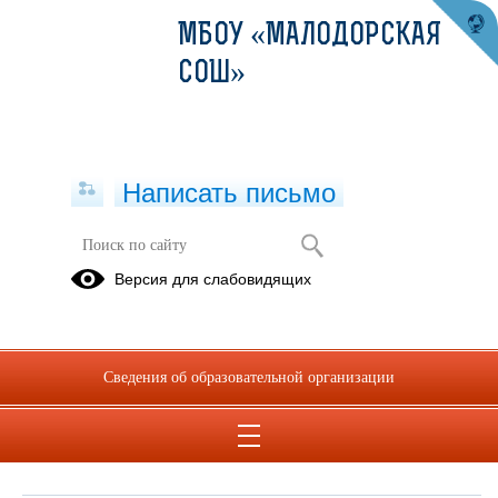
МБОУ «МАЛОДОРСКАЯ
СОШ»
Написать письмо
Обращения граждан
Версия для слабовидящих
При помощи данного сервиса вы можете узнать о ходе
рассмотрения вашего обращения, для этого необходимо ввести
номер обращения, присвоенный сервисом в автоматическом
Сведения об образовательной организации
режиме при подаче обращения через электронную форму. Номер
обращения отправляется на электронный адрес, который вы
указывали при подаче обращения в электронной форме.