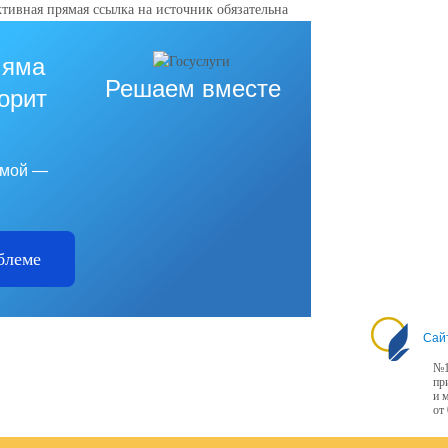
тивная прямая ссылка на источник обязательна
 яма
Решаем вместе
горит
емой —
блеме
Сай
№1
пр
и 
от