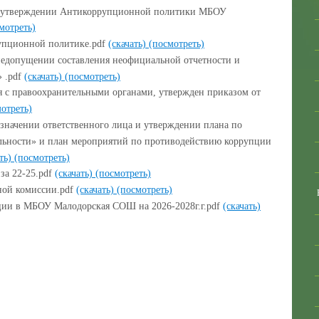
Об утверждении Антикоррупционной политики МБОУ
мотреть)
упционной политике.pdf
(скачать)
(посмотреть)
 недопущении составления неофициальной отчетности и
 .pdf
(скачать)
(посмотреть)
 с правоохранительными органами, утвержден приказом от
отреть)
азначении ответственного лица и утверждении плана по
льности» и план мероприятий по противодействию коррупции
ать)
(посмотреть)
за 22-25.pdf
(скачать)
(посмотреть)
ной комиссии.pdf
(скачать)
(посмотреть)
ции в МБОУ Малодорская СОШ на 2026-2028г.г.pdf
(скачать)