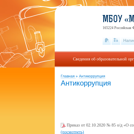
МБОУ «
165224 Российская Ф
Напи
Сведения об образовательной ор
Главная
»
Антикоррупция
Антикоррупция
Приказ от 02.10.2020 № 85 о/д «О с
(посмотреть)