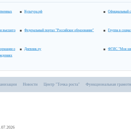
ственных
Культура.рф
Официальный с
 и высшего
Федеральный портал "Российское образование"
Группа в социа
ормации о
Дневник.ру
ФГИС "Моя шк
еждениях
ганизации
Новости
Центр "Точка роста"
Функциональная грамотн
.07.2026