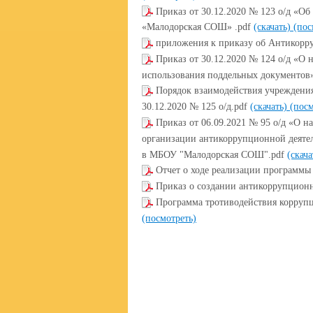
Приказ от 30.12.2020 № 123 о/д «
«Малодорская СОШ» .pdf
(скачать)
(пос
приложения к приказу об Антикорр
Приказ от 30.12.2020 № 124 о/д «О
использования поддельных документов»
Порядок взаимодействия учреждения
30.12.2020 № 125 о/д.pdf
(скачать)
(посм
Приказ от 06.09.2021 № 95 о/д «О н
организации антикоррупционной деяте
в МБОУ "Малодорская СОШ".pdf
(скач
Отчет о ходе реализации программы 
Приказ о создании антикоррупцион
Программа тротиводействия корруп
(посмотреть)