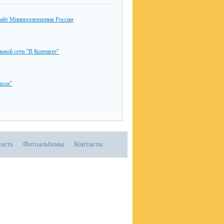
айт Минпросвещения России
льной сети "В Контакте"
ола"
ость
Фотоальбомы
Контакты