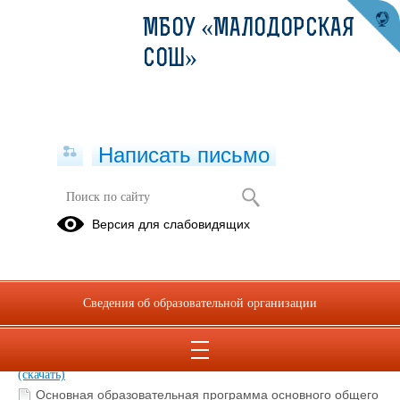
МБОУ «МАЛОДОРСКАЯ
СОШ»
Написать письмо
Версия для слабовидящих
Перечень реализуемых основных и
дополнительных образовательных
программ
Сведения об образовательной организации
Описание образовательной программы
ОСНОВНАЯ ОБРАЗОВАТЕЛЬНАЯ ПРОГРАММА ФГОС НОО
(скачать)
Основная образовательная программа основного общего