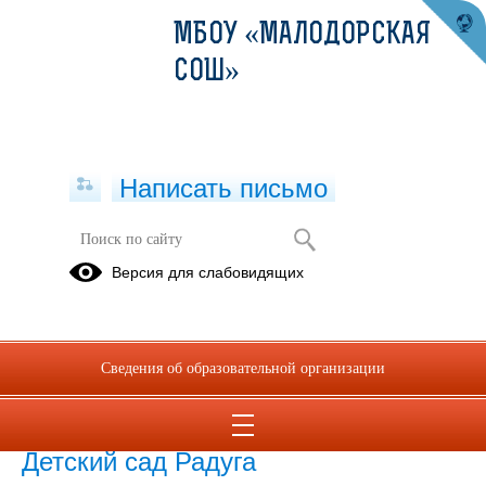
МБОУ «МАЛОДОРСКАЯ
СОШ»
Написать письмо
Версия для слабовидящих
Образовательная программа
дошкольного образования
Муниципального бюджетного
общеобразовательного учреждения
Сведения об образовательной организации
Малодорская средняя
общеобразовательная школа
Структурного подразделения
Детский сад Радуга