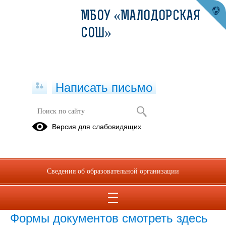
МБОУ «МАЛОДОРСКАЯ
СОШ»
Написать письмо
Формы документов, связанных с
Версия для слабовидящих
противодействием коррупции, для
заполнения
05.07.2023
Сведения об образовательной организации
09.10.2024
Формы документов смотреть здесь