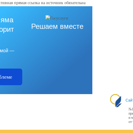
тивная прямая ссылка на источник обязательна
 яма
Решаем вместе
горит
емой —
блеме
Сай
№1
пр
и 
от