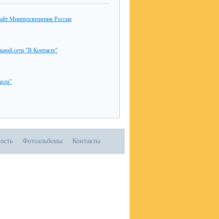
айт Минпросвещения России
льной сети "В Контакте"
ола"
ость
Фотоальбомы
Контакты