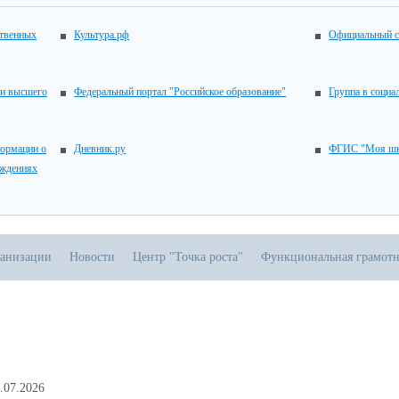
ственных
Культура.рф
Официальный с
 и высшего
Федеральный портал "Российское образование"
Группа в социа
ормации о
Дневник.ру
ФГИС "Моя шк
еждениях
ганизации
Новости
Центр "Точка роста"
Функциональная грамотн
.07.2026