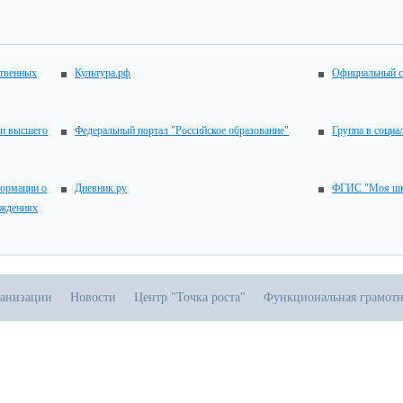
ственных
Культура.рф
Официальный с
 и высшего
Федеральный портал "Российское образование"
Группа в социа
ормации о
Дневник.ру
ФГИС "Моя шк
еждениях
ганизации
Новости
Центр "Точка роста"
Функциональная грамотн