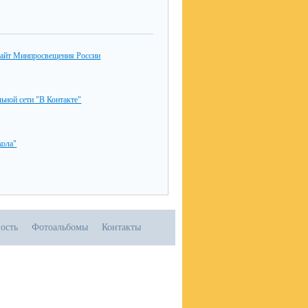
айт Минпросвещения России
льной сети "В Контакте"
ола"
ость
Фотоальбомы
Контакты