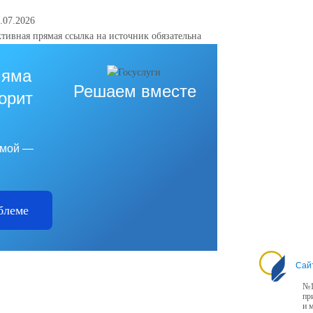
.07.2026
тивная прямая ссылка на источник обязательна
 яма
Решаем вместе
горит
емой —
блеме
Сай
№1
пр
и 