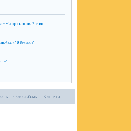
айт Минпросвещения России
льной сети "В Контакте"
ола"
ость
Фотоальбомы
Контакты