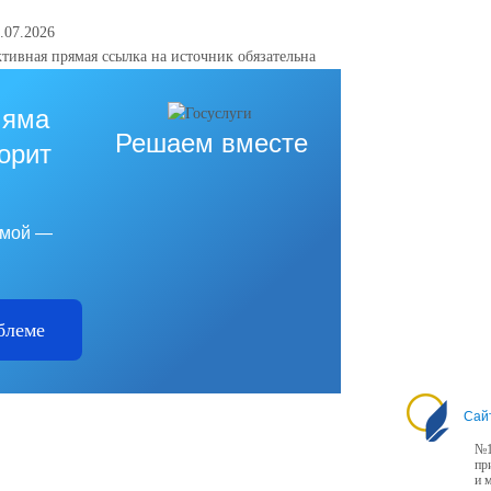
.07.2026
тивная прямая ссылка на источник обязательна
 яма
Решаем вместе
горит
емой —
блеме
Сай
№1
пр
и 