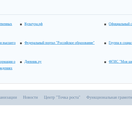
ственных
Культура.рф
Официальный с
 и высшего
Федеральный портал "Российское образование"
Группа в социа
ормации о
Дневник.ру
ФГИС "Моя шк
еждениях
ганизации
Новости
Центр "Точка роста"
Функциональная грамотн