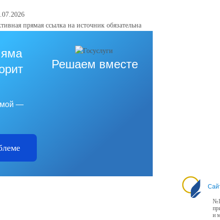
.07.2026
тивная прямая ссылка на источник обязательна
 яма
Решаем вместе
горит
емой —
блеме
Сай
№1
пр
и 