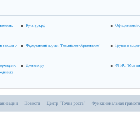
ственных
Культура.рф
Официальный с
 и высшего
Федеральный портал "Российское образование"
Группа в социа
ормации о
Дневник.ру
ФГИС "Моя шк
еждениях
ганизации
Новости
Центр "Точка роста"
Функциональная грамотн