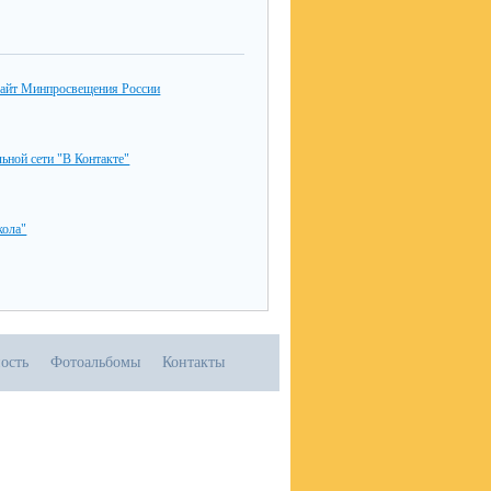
айт Минпросвещения России
льной сети "В Контакте"
ола"
ость
Фотоальбомы
Контакты