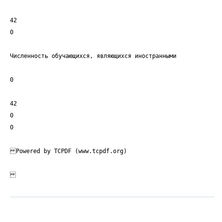
42
0
Численность обучающихся, являющихся иностранными
0
42
0
0
Powered by TCPDF (www.tcpdf.org)