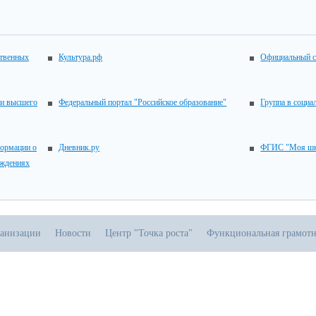
ственных
Культура.рф
Официальный с
 и высшего
Федеральный портал "Российское образование"
Группа в социа
ормации о
Дневник.ру
ФГИС "Моя шк
еждениях
ганизации
Новости
Центр "Точка роста"
Функциональная грамотн