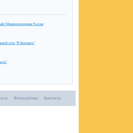
айт Минпросвещения России
льной сети "В Контакте"
ола"
ость
Фотоальбомы
Контакты