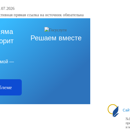
.07.2026
тивная прямая ссылка на источник обязательна
 яма
Решаем вместе
горит
емой —
блеме
Сай
№1
пр
и 